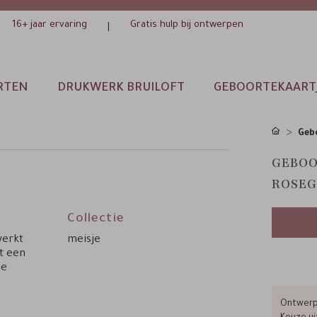
16+ jaar ervaring
Gratis hulp bij ontwerpen
|
RTEN
DRUKWERK BRUILOFT
GEBOORTEKAART
Gebo
GEBOO
ROSEG
Collectie
werkt
meisje
et een
ie
Ontwerp 