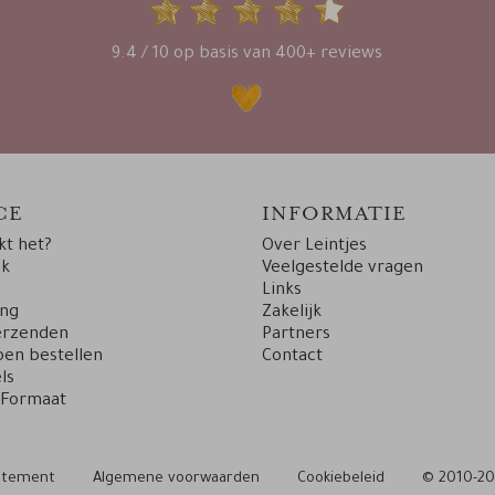
9.4 / 10 op basis van 400+ reviews
CE
INFORMATIE
t het?
Over Leintjes
uk
Veelgestelde vragen
Links
ing
Zakelijk
erzenden
Partners
en bestellen
Contact
ls
 Formaat
tatement
Algemene voorwaarden
Cookiebeleid
© 2010-20