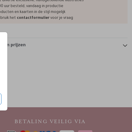
t diverse exclusieve, handgetekende illustraties
00 uur besteld, vandaag in productie
ducten en kaarten in de stijl mogelijk
bruik het
contactformulier
voor je vraag
 en prijzen
BETALING VEILIG VIA