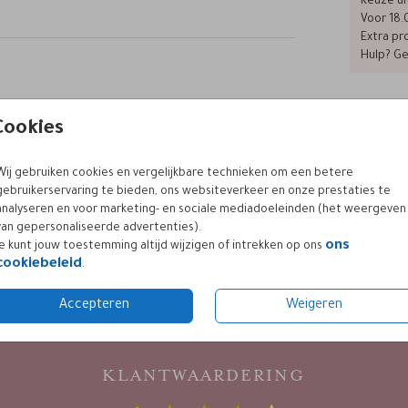
Keuze ui
Voor 18.
Extra pro
Hulp? Ge
et een
artje
Cookies
impel
Formaten
uit
der
Wij gebruiken cookies en vergelijkbare technieken om een betere
Mocht
gebruikerservaring te bieden, ons websiteverkeer en onze prestaties te
analyseren en voor marketing- en sociale mediadoeleinden (het weergeven
van gepersonaliseerde advertenties).
ons
Je kunt jouw toestemming altijd wijzigen of intrekken op ons
cookiebeleid
.
Accepteren
Weigeren
KLANTWAARDERING