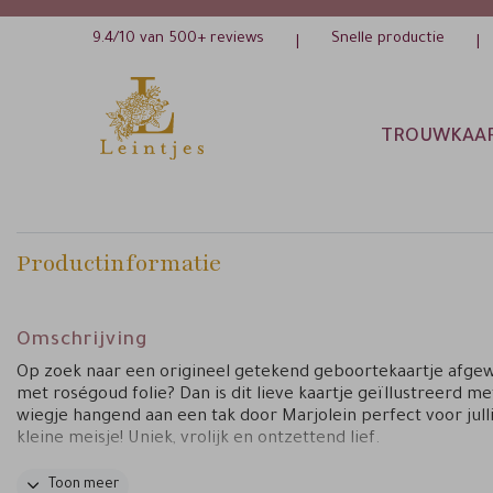
9.4/10 van 500+ reviews
Snelle productie
|
|
TROUWKAA
Productinformatie
Omschrijving
Op zoek naar een origineel getekend geboortekaartje afge
met roségoud folie? Dan is dit lieve kaartje geïllustreerd m
wiegje hangend aan een tak door Marjolein perfect voor jull
kleine meisje! Uniek, vrolijk en ontzettend lief.
Tips van Marjolein:
Toon meer