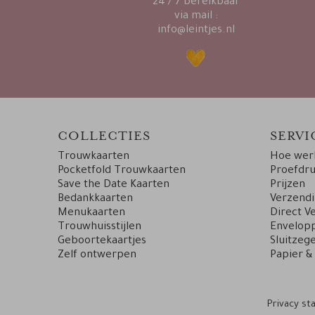
24 / 7 bereikbaar
via mail :
info@leintjes.nl
COLLECTIES
SERVI
Trouwkaarten
Hoe werk
Pocketfold Trouwkaarten
Proefdr
Save the Date Kaarten
Prijzen
Bedankkaarten
Verzend
Menukaarten
Direct V
Trouwhuisstijlen
Envelopp
Geboortekaartjes
Sluitzege
Zelf ontwerpen
Papier &
Privacy s