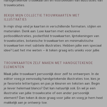
handgetekende trouwkaarten én voorbeelden van illustraties van
trouwlocaties.
BEKIJK MIJN COLLECTIE TROUWKAARTEN MET
ILLUSTRATIES
In mijn shop vind je kaarten in verschillende formaten, stijlen en
materialen. Denk aan: Luxe kaarten met exclusieve
potloodillustraties, pocketfold trouwkaarten, lijntekeningen van
trouwlocaties, botanische trouwkaarten en minimalistische
trouwkaarten met subtiele illustraties. Hebben jullie een speciaal
idee? Laat het me weten — ik teken graag iets unieks voor jullie.
TROUWKAARTEN ZELF MAKEN MET HANDGETEKENDE
ELEMENTEN
Maak jullie trouwkaart persoonlijk door zelf te ontwerpen. In de
editor voeg je eenvoudig handgetekende illustraties toe, kies je
je favoriete lettertypes en pas je kleuren en teksten aan. Begin
je liever helemaal blanco? Dat kan natuurlijk ook. En wil je een
illustratie van jullie trouwlocatie of een ander persoonlijk
element? Dan teken ik deze graag voor jullie en voeg je hem heel
makkelijk aan je ontwerp toe.