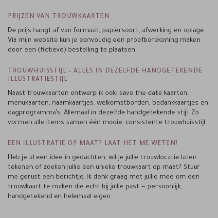
PRIJZEN VAN TROUWKAARTEN
De prijs hangt af van formaat, papiersoort, afwerking en oplage.
Via mijn website kun je eenvoudig een proefberekening maken
door een (fictieve) bestelling te plaatsen.
TROUWHUISSTIJL – ALLES IN DEZELFDE HANDGETEKENDE
ILLUSTRATIESTIJL
Naast trouwkaarten ontwerp ik ook: save the date kaarten,
menukaarten, naamkaartjes, welkomstborden, bedankkaartjes en
dagprogramma’s. Allemaal in dezelfde handgetekende stijl. Zo
vormen alle items samen één mooie, consistente trouwhuisstijl.
EEN ILLUSTRATIE OP MAAT? LAAT HET ME WETEN!
Heb je al een idee in gedachten, wil je jullie trouwlocatie laten
tekenen of zoeken jullie een unieke trouwkaart op maat? Stuur
me gerust een berichtje. Ik denk graag met jullie mee om een
trouwkaart te maken die echt bij jullie past — persoonlijk,
handgetekend en helemaal eigen.