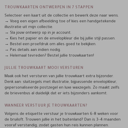
TROUWKAARTEN ONTWERPEN IN 7 STAPPEN
Selecteer een kaart uit de collectie en bewerk deze naar wens.
→ Voeg een eigen afbeelding toe of kies een handgetekende
illustratie uit mijn collectie.
→ Sla jouw ontwerp op in je account.
→ Kies het papier en de envelopkleur die bij jullie stijl passen.
→ Bestel een proefdruk om alles goed te bekijken.
→ Pas details aan indien nodig.
→ Helemaal tevreden? Bestel jullie trouwkaarten!
JULLIE TROUWKAART MOOI VERSTUREN
Maak ook het versturen van jullie trouwkaart extra bijzonder.
Denk aan: sluitzegels met illustratie, bijpassende envelopkleur,
gepersonaliseerde postzegel en luxe waxzegels. Zo maakt zelfs
de brievenbus al duidelijk dat er iets bijzonders aankomt.
WANNEER VERSTUUR JE TROUWKAARTEN?
Volgens de etiquette verstuur je trouwkaarten 6–8 weken voor
de bruiloft. Trouwen jullie in het buitenland? Dan is 3–4 maanden
vooraf verstandig, zodat gasten hun reis kunnen plannen.