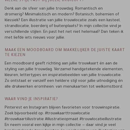
WELKE STIJL PAST BIJ JULLIE BRUILOFT?
Denk aan de sfeer van jullie trouwdag. Romantisch en
dromerig? Minimalistisch en modern? Botanisch, bohemien of
klassiek? Een illustratie van jullie trouwlocatie zoals een kasteel,
strandlocatie, boerderij of buitenplaats? In mijn collectie vind je
verschillende stijlen. En past het net niet helemaal? Dan teken ik
met liefde iets nieuws voor jullie.
MAAK EEN MOODBOARD OM MAKKELIJKER DE JUISTE KAART
TE KIEZEN
Een moodboard geeft richting aan jullie trouwkaart én aan de
styling van jullie trouwdag. Verzamel handgetekende elementen,
kleuren, lettertypes en inspiratiebeelden van jullie trouwlocatie.
Zo ontstaat er vanzelf een heldere stijl voor jullie uitnodiging én
alle drukwerken eromheen: van menukaarten tot welkomstbord.
WAAR VIND JE INSPIRATIE?
Pinterest en Instagram blijven favorieten voor trouwinspiratie.
Zoek bijvoorbeeld op: #trouwkaarttrouwlocatie
#trouwkaartillustratie #illustratieopmaat #trouwlocatieillustratie
En neem vooral een kijkje in mijn collectie — daar vind je veel