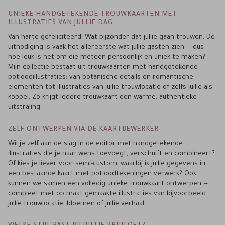
UNIEKE HANDGETEKENDE TROUWKAARTEN MET
ILLUSTRATIES VAN JULLIE DAG
Van harte gefeliciteerd! Wat bijzonder dat jullie gaan trouwen. De
uitnodiging is vaak het allereerste wat jullie gasten zien — dus
hoe leuk is het om die meteen persoonlijk en uniek te maken?
Mijn collectie bestaat uit trouwkaarten met handgetekende
potloodillustraties: van botanische details en romantische
elementen tot illustraties van jullie trouwlocatie of zelfs jullie als
koppel. Zo krijgt iedere trouwkaart een warme, authentieke
uitstraling.
ZELF ONTWERPEN VIA DE KAARTBEWERKER
Wil je zelf aan de slag in de editor met handgetekende
illustraties die je naar wens toevoegt, verschuift en combineert?
Of kies je liever voor semi-custom, waarbij ik jullie gegevens in
een bestaande kaart met potloodtekeningen verwerk? Ook
kunnen we samen een volledig unieke trouwkaart ontwerpen —
compleet met op maat gemaakte illustraties van bijvoorbeeld
jullie trouwlocatie, bloemen of jullie verhaal.