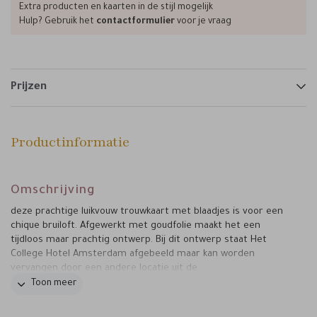
Extra producten en kaarten in de stijl mogelijk
Hulp? Gebruik het
contactformulier
voor je vraag
Prijzen
Productinformatie
Omschrijving
deze prachtige luikvouw trouwkaart met blaadjes is voor een
chique bruiloft. Afgewerkt met goudfolie maakt het een
tijdloos maar prachtig ontwerp. Bij dit ontwerp staat Het
College Hotel Amsterdam afgebeeld maar kan worden
vervangen door een andere locatie uit de
afbeeldingenbibliotheek in de editor.
Toon meer
TROUWLOCATIE
Deze kaart is onderdeel van de set
KLASSIEK CHIQUE