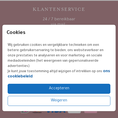
KLANTENSERVICE
24 / 7 bereikbaar
via mail :
info@leintjes.nl
Cookies
Wij gebruiken cookies en vergelijkbare technieken om een
betere gebruikerservaring te bieden, ons websiteverkeer en
KLANTWAARDERING
onze prestaties te analyseren en voor marketing- en sociale
mediadoeleinden (het weergeven van gepersonaliseerde
advertenties).
ons
Je kunt jouw toestemming altijd wijzigen of intrekken op ons
9.4 / 10 op basis van 400+ reviews
cookiebeleid
.
Accepteren
BETALING VEILIG VIA
Weigeren