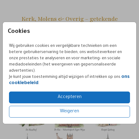
Kerk, Molens & Overig – getekende
trouwlocaties
Cookies
Deze veelzijdige categorie bevat karakteristieke kerken,
typisch Nederlandse molens en andere bijzondere
Wij gebruiken cookies en vergelijkbare technieken om een
locaties die zich niet in één standaard categorie laten
betere gebruikerservaring te bieden, ons websiteverkeer en
vangen. Perfect voor bruidsparen die een unieke plek
onze prestaties te analyseren en voor marketing- en sociale
hebben gekozen met emotionele waarde of een typisch
mediadoeleinden (het weergeven van gepersonaliseerde
Nederlandse uitstraling. Dankzij de handgetekende stijl
advertenties).
krijgen deze locaties een warme, tijdloze uitstraling op
ons
Je kunt jouw toestemming altijd wijzigen of intrekken op ons
de trouwkaart.
cookiebeleid
.
Accepteren
Weigeren