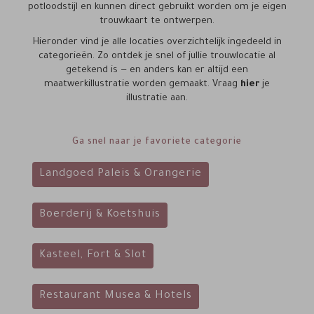
potloodstijl en kunnen direct gebruikt worden om je eigen
trouwkaart te ontwerpen.
Hieronder vind je alle locaties overzichtelijk ingedeeld in
categorieën. Zo ontdek je snel of jullie trouwlocatie al
getekend is — en anders kan er altijd een
maatwerkillustratie worden gemaakt. Vraag
hier
je
illustratie aan.
Ga snel naar je favoriete categorie
Landgoed Paleis & Orangerie
Boerderij & Koetshuis
Kasteel, Fort & Slot
Restaurant Musea & Hotels