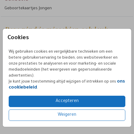
sluitzegel.
een
Geboortekaartjes Jongen
Pas gemakkelijk het ontwerp van het kaartje zelf aan en ga
aan de slag met onze editor. Voeg zo super simpel
elementen zelf toe of verwijder details. Er is genoeg keuze
Deze vind je misschien ook leuk
uit prachtige afbeeldingen, clip-art en lettertypes. Met een
Cookies
ander lettertype of achtergrond creëer je een hele andere
contact
look. Mocht je er niet uitkomen, neem dan gerust
op.
Wij gebruiken cookies en vergelijkbare technieken om een
betere gebruikerservaring te bieden, ons websiteverkeer en
onze prestaties te analyseren en voor marketing- en sociale
mediadoeleinden (het weergeven van gepersonaliseerde
advertenties).
ons
Je kunt jouw toestemming altijd wijzigen of intrekken op ons
cookiebeleid
.
Accepteren
Weigeren