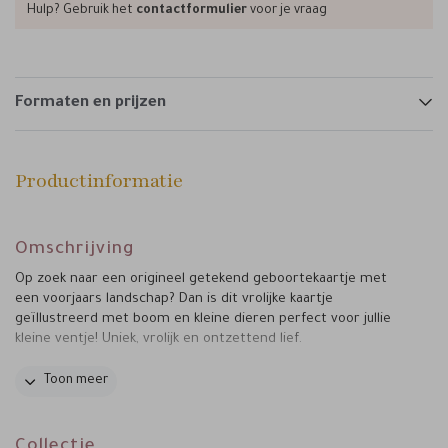
Hulp? Gebruik het
contactformulier
voor je vraag
Formaten en prijzen
Productinformatie
Omschrijving
Op zoek naar een origineel getekend geboortekaartje met
een voorjaars landschap? Dan is dit vrolijke kaartje
geïllustreerd met boom en kleine dieren perfect voor jullie
kleine ventje! Uniek, vrolijk en ontzettend lief.
Tips van Marjolein:
Toon meer
• Verstuur het kaartje in stijl en kies voor een donkergroene
envelop met gouden inlay.
• Maak de verzending compleet en plak de envelop dicht met
Collectie