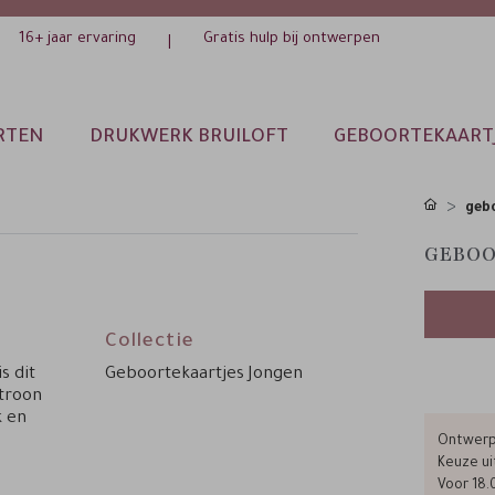
16+ jaar ervaring
Gratis hulp bij ontwerpen
|
RTEN
DRUKWERK BRUILOFT
GEBOORTEKAART
gebo
GEBOO
Collectie
s dit
Geboortekaartjes Jongen
atroon
k en
Ontwerp 
Keuze ui
Voor 18.