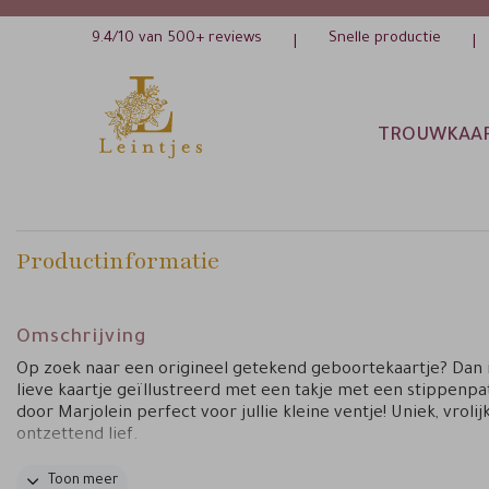
9.4/10 van 500+ reviews
Snelle productie
|
|
TROUWKAA
Productinformatie
Omschrijving
Op zoek naar een origineel getekend geboortekaartje? Dan i
lieve kaartje geïllustreerd met een takje met een stippenp
door Marjolein perfect voor jullie kleine ventje! Uniek, vrolij
ontzettend lief.
Tips van Marjolein:
Toon meer