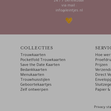
24 / 7 bereikbaar
via mail :
info@leintjes.nl
COLLECTIES
SERVI
Trouwkaarten
Hoe werk
Pocketfold Trouwkaarten
Proefdr
Save the Date Kaarten
Prijzen
Bedankkaarten
Verzend
Menukaarten
Direct V
Trouwhuisstijlen
Envelopp
Geboortekaartjes
Sluitzege
Zelf ontwerpen
Papier &
Privacy s