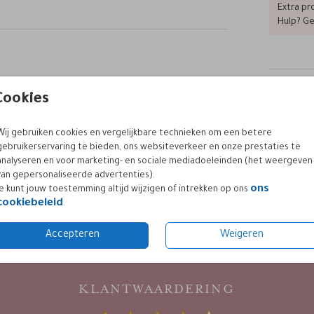
Extra pro
Hulp? Ge
.
et een
Formaten
aan de
Cookies
toe of
ngen,
grond
Wij gebruiken cookies en vergelijkbare technieken om een betere
 neem
gebruikerservaring te bieden, ons websiteverkeer en onze prestaties te
analyseren en voor marketing- en sociale mediadoeleinden (het weergeven
van gepersonaliseerde advertenties).
ons
Je kunt jouw toestemming altijd wijzigen of intrekken op ons
cookiebeleid
.
Accepteren
Weigeren
KLANTWAARDERING