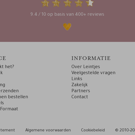
9.4 / 10 op basis van 400+ reviews
CE
INFORMATIE
t het?
Over Leintjes
uk
Veelgestelde vragen
Links
ing
Zakelijk
erzenden
Partners
en bestellen
Contact
ls
 Formaat
tatement
Algemene voorwaarden
Cookiebeleid
© 2010-20