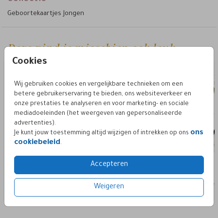
sluitzegel.
een
Geboortekaartjes Jongen
Pas gemakkelijk het ontwerp en kleur van de folie van het
kaartje zelf aan en ga aan de slag met onze editor. Voeg zo
super simpel elementen zelf toe of verwijder details. Er is
Deze vind je misschien ook leuk
genoeg keuze uit prachtige afbeeldingen, clip-art en
Cookies
lettertypes. Met een ander lettertype of achtergrond creëer
je een hele andere look. Mocht je er niet uitkomen, neem dan
contact
gerust
op.
Wij gebruiken cookies en vergelijkbare technieken om een
betere gebruikerservaring te bieden, ons websiteverkeer en
onze prestaties te analyseren en voor marketing- en sociale
mediadoeleinden (het weergeven van gepersonaliseerde
advertenties).
ons
Je kunt jouw toestemming altijd wijzigen of intrekken op ons
cookiebeleid
.
Accepteren
Weigeren