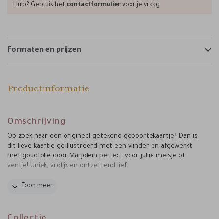
Hulp? Gebruik het
contactformulier
voor je vraag
Formaten en prijzen
Productinformatie
Omschrijving
Op zoek naar een origineel getekend geboortekaartje? Dan is
dit lieve kaartje geïllustreerd met een vlinder en afgewerkt
met goudfolie door Marjolein perfect voor jullie meisje of
ventje! Uniek, vrolijk en ontzettend lief.
Tips van Marjolein:
Toon meer
• Bij dit geboortekaartje past de papiersoort linnen perfect.
• Verstuur het kaartje in stijl en kies voor een roest envelop.
• Maak de verzending compleet en plak de envelop dicht met
Collectie