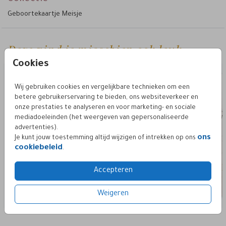
envelop.
Geboortekaartje Meisje
• Maak de verzending compleet en plak de envelop dicht met
sluitzegel.
een
Pas gemakkelijk het ontwerp van het kaartje zelf aan en ga
Deze vind je misschien ook leuk
aan de slag met onze editor. Voeg zo super simpel
Cookies
elementen zelf toe of verwijder details. Er is genoeg keuze
uit prachtige afbeeldingen, clip-art en lettertypes. Met een
ander lettertype of achtergrond creëer je een hele andere
Wij gebruiken cookies en vergelijkbare technieken om een
contact
look. Mocht je er niet uitkomen, neem dan gerust
betere gebruikerservaring te bieden, ons websiteverkeer en
op.
onze prestaties te analyseren en voor marketing- en sociale
mediadoeleinden (het weergeven van gepersonaliseerde
advertenties).
ons
Je kunt jouw toestemming altijd wijzigen of intrekken op ons
cookiebeleid
.
Accepteren
Weigeren