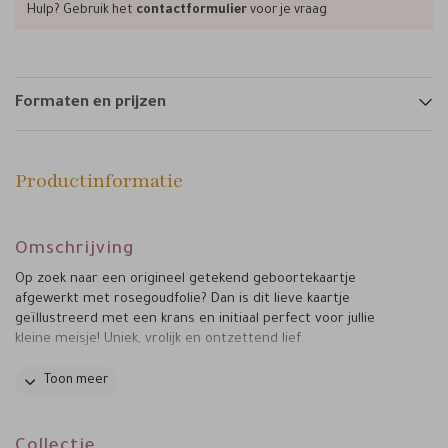
Hulp? Gebruik het
contactformulier
voor je vraag
Formaten en prijzen
Productinformatie
Omschrijving
Op zoek naar een origineel getekend geboortekaartje
afgewerkt met rosegoudfolie? Dan is dit lieve kaartje
geïllustreerd met een krans en initiaal perfect voor jullie
kleine meisje! Uniek, vrolijk en ontzettend lief.
Tips van Marjolein:
Toon meer
• Bij dit geboortekaartje past de papiersoort coated karton
perfect.
• Verstuur het kaartje in stijl en kies voor een zandkleurige
Collectie