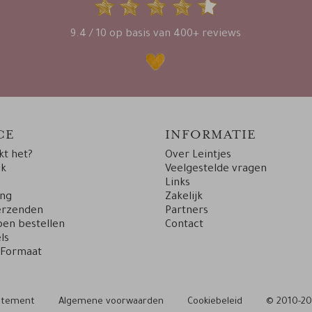
9.4 / 10 op basis van 400+ reviews
CE
INFORMATIE
t het?
Over Leintjes
uk
Veelgestelde vragen
Links
ing
Zakelijk
erzenden
Partners
en bestellen
Contact
ls
 Formaat
tatement
Algemene voorwaarden
Cookiebeleid
© 2010-20