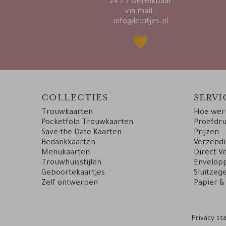
24 / 7 bereikbaar
via mail :
info@leintjes.nl
COLLECTIES
SERVI
Trouwkaarten
Hoe werk
Pocketfold Trouwkaarten
Proefdr
Save the Date Kaarten
Prijzen
Bedankkaarten
Verzend
Menukaarten
Direct V
Trouwhuisstijlen
Envelopp
Geboortekaartjes
Sluitzege
Zelf ontwerpen
Papier &
Privacy s