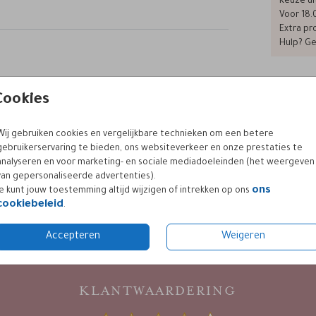
Keuze ui
Voor 18.
Extra pro
op.
Hulp? Ge
et een
aan de
Cookies
toe of
Formaten
ngen,
grond
Wij gebruiken cookies en vergelijkbare technieken om een betere
 neem
gebruikerservaring te bieden, ons websiteverkeer en onze prestaties te
analyseren en voor marketing- en sociale mediadoeleinden (het weergeven
van gepersonaliseerde advertenties).
ons
Je kunt jouw toestemming altijd wijzigen of intrekken op ons
cookiebeleid
.
Accepteren
Weigeren
KLANTWAARDERING