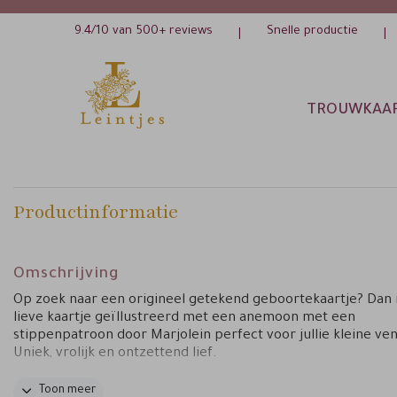
9.4/10 van 500+ reviews
Snelle productie
|
|
TROUWKAA
Productinformatie
Omschrijving
Op zoek naar een origineel getekend geboortekaartje? Dan i
lieve kaartje geïllustreerd met een anemoon met een
stippenpatroon door Marjolein perfect voor jullie kleine ven
Uniek, vrolijk en ontzettend lief.
Tips van Marjolein:
Toon meer