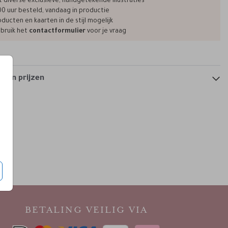
t diverse exclusieve, handgetekende illustraties
00 uur besteld, vandaag in productie
ducten en kaarten in de stijl mogelijk
bruik het
contactformulier
voor je vraag
 en prijzen
BETALING VEILIG VIA