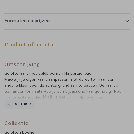
Formaten en prijzen
Productinformatie
Omschrijving
Geloftekaart met veldbloemen lila perzik roze.
Makkelijk je eigen kaart aanpassen met de editor naar een
andere kleur door de achtergrond aan te passen. De kaart in
een ander formaat? Heb je een bijpassend kaartje nodig? Het
Mail
bel
is allemaal mogelijk!
of
en ik help je verder.
VELDBLOEMEN LILA
Dit item is onderdeel van de set
Toon meer
PERZIK
Collectie
Geloften boekje