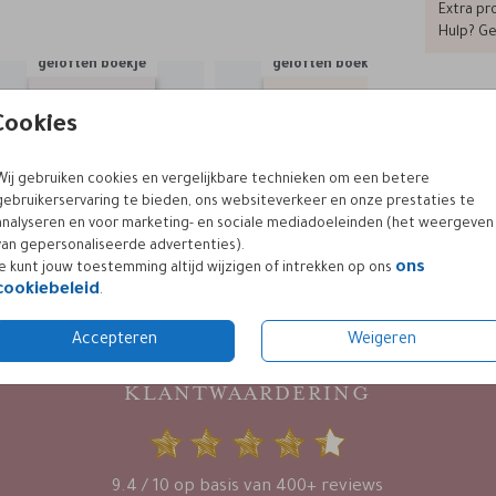
Extra pro
Hulp? Ge
geloften boekje
geloften boekje
Cookies
Formaten
Wij gebruiken cookies en vergelijkbare technieken om een betere
gebruikerservaring te bieden, ons websiteverkeer en onze prestaties te
analyseren en voor marketing- en sociale mediadoeleinden (het weergeven
van gepersonaliseerde advertenties).
ons
Je kunt jouw toestemming altijd wijzigen of intrekken op ons
cookiebeleid
.
Accepteren
Weigeren
KLANTWAARDERING
9.4 / 10 op basis van 400+ reviews