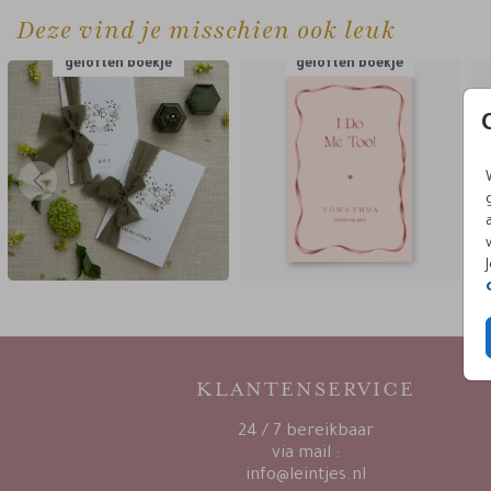
Deze vind je misschien ook leuk
geloften boekje
geloften boekje
KLANTENSERVICE
24 / 7 bereikbaar
via mail :
info@leintjes.nl