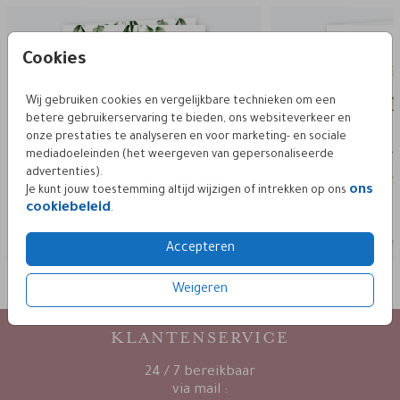
geloften boekje
gelofte
Cookies
Wij gebruiken cookies en vergelijkbare technieken om een
betere gebruikerservaring te bieden, ons websiteverkeer en
onze prestaties te analyseren en voor marketing- en sociale
mediadoeleinden (het weergeven van gepersonaliseerde
advertenties).
ons
Je kunt jouw toestemming altijd wijzigen of intrekken op ons
cookiebeleid
.
Accepteren
Weigeren
KLANTENSERVICE
24 / 7 bereikbaar
via mail :