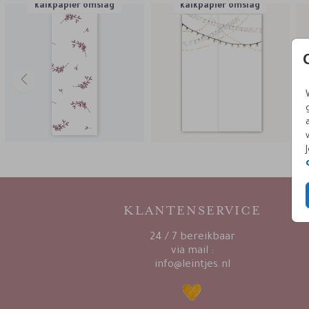
kalkpapier omslag
kalkpapier omslag
KLANTENSERVICE
24 / 7 bereikbaar
via mail :
info@leintjes.nl