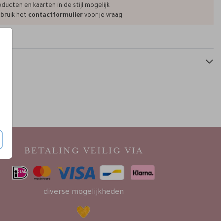
kalkpapier omslag
kalkpapier omslag
kal
ducten en kaarten in de stijl mogelijk
bruik het
contactformulier
voor je vraag
BETALING VEILIG VIA
diverse mogelijkheden