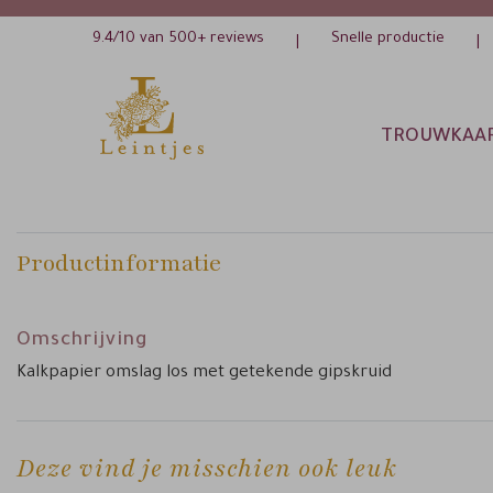
9.4/10 van 500+ reviews
Snelle productie
|
|
TROUWKAA
Productinformatie
Omschrijving
Kalkpapier omslag los met getekende gipskruid
Deze vind je misschien ook leuk