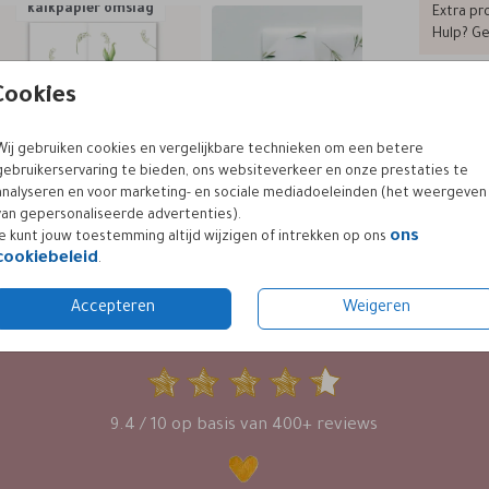
kalkpapier omslag
Extra pro
Hulp? Ge
Cookies
Prijzen
Wij gebruiken cookies en vergelijkbare technieken om een betere
gebruikerservaring te bieden, ons websiteverkeer en onze prestaties te
analyseren en voor marketing- en sociale mediadoeleinden (het weergeven
van gepersonaliseerde advertenties).
ons
Je kunt jouw toestemming altijd wijzigen of intrekken op ons
cookiebeleid
.
Accepteren
Weigeren
KLANTWAARDERING
9.4 / 10 op basis van 400+ reviews