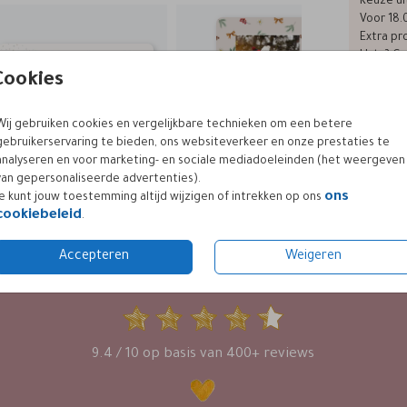
Keuze ui
Voor 18.
Extra pro
Hulp? Ge
Cookies
Wij gebruiken cookies en vergelijkbare technieken om een betere
Formaten
gebruikerservaring te bieden, ons websiteverkeer en onze prestaties te
analyseren en voor marketing- en sociale mediadoeleinden (het weergeven
van gepersonaliseerde advertenties).
ons
Je kunt jouw toestemming altijd wijzigen of intrekken op ons
cookiebeleid
.
Accepteren
Weigeren
KLANTWAARDERING
9.4 / 10 op basis van 400+ reviews