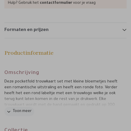
Hulp? Gebruik het
contactformulier
voor je vraag
Formaten en prijzen
Productinformatie
Omschrijving
Deze pocketfold trouwkaart set met kleine bloemetjes heeft
een romantische uitstraling en heeft een ronde foto. Verder
heeft het een rond labeltje met een trouwlogo welke je ook
terug kunt laten komen in de rest van je drukwerk. Elke
trouwkaart wordt met de hand gemaakt en gedrukt op 300
grams papier. Daarnaast is deze pocketfold kaarten set
Toon meer
voorzien van een hoofdkaart, zijkaart en een tweede zijkaart
en daarnaast nog label, zodat je deze makkelijk kunt sluiten.
Bestel vandaag nog je favoriete trouwkaart en maak je
Collectie