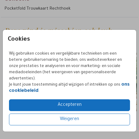
bruiloft onvergetelijk! ps. vergeet niet los een pocketfold
Pocketfold Trouwkaart Rechthoek
mapje te bestellen.
Deze vind je misschien ook leuk
pocketfold kaart set
pocketfold
Cookies
Wij gebruiken cookies en vergelijkbare technieken om een
betere gebruikerservaring te bieden, ons websiteverkeer en
onze prestaties te analyseren en voor marketing- en sociale
mediadoeleinden (het weergeven van gepersonaliseerde
advertenties).
ons
Je kunt jouw toestemming altijd wijzigen of intrekken op ons
cookiebeleid
.
Accepteren
Weigeren