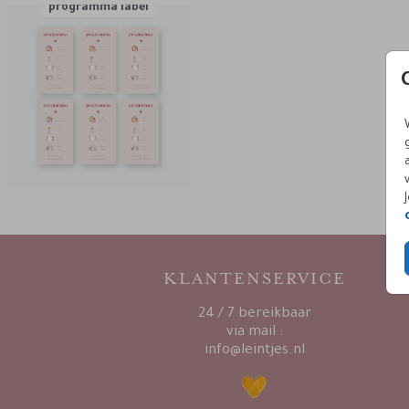
programma label
KLANTENSERVICE
24 / 7 bereikbaar
via mail :
info@leintjes.nl