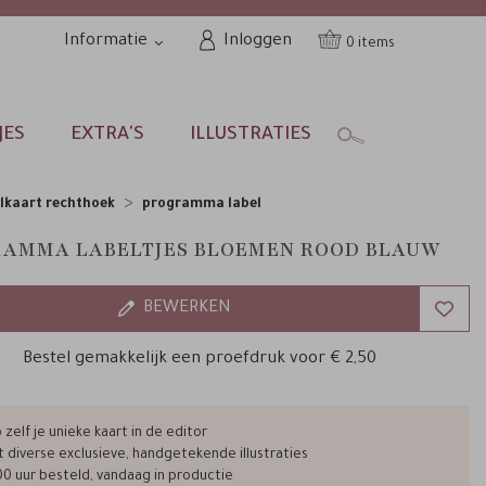
Informatie
Inloggen
0
JES
EXTRA'S
ILLUSTRATIES
lkaart rechthoek
programma label
AMMA LABELTJES BLOEMEN ROOD BLAUW
BEWERKEN
Bestel gemakkelijk een proefdruk voor
€ 2,50
zelf je unieke kaart in de editor
t diverse exclusieve, handgetekende illustraties
00 uur besteld, vandaag in productie