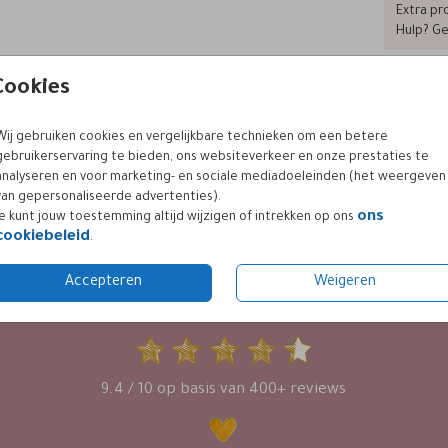
Extra pro
Hulp? Ge
Cookies
Formaten
Wij gebruiken cookies en vergelijkbare technieken om een betere
gebruikerservaring te bieden, ons websiteverkeer en onze prestaties te
analyseren en voor marketing- en sociale mediadoeleinden (het weergeven
van gepersonaliseerde advertenties).
ons
Je kunt jouw toestemming altijd wijzigen of intrekken op ons
cookiebeleid
.
Accepteren
Weigeren
KLANTWAARDERING
9.4 / 10 op basis van 400+ reviews