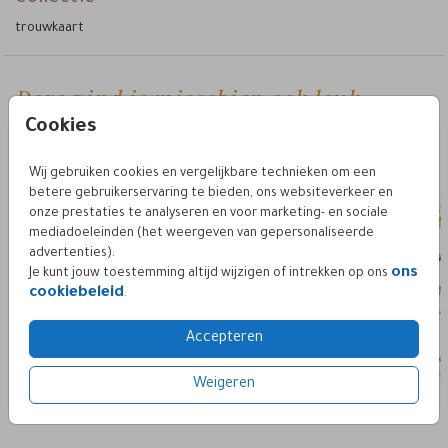
trouwkaart
Hoe werkt het?
• Ga naar de kaartopmaker om een persoonlijk ontwerp te
maken.
• Bewaar je kaart in je account, je kan later verder werken en
Deze vind je misschien ook leuk
bestel een proefdruk.
trouwkaart set
trouwka
Cookies
• Je kan kiezen uit meerdere formaten, diverse papiersoorten
en één kleur envelop.
• Bij de 1e proefdruk ontvang je een proefsetje met
Wij gebruiken cookies en vergelijkbare technieken om een
papiersoorten en envelopkleuren.
betere gebruikerservaring te bieden, ons websiteverkeer en
onze prestaties te analyseren en voor marketing- en sociale
Pas gemakkelijk het ontwerp van het kaartje zelf aan en ga
mediadoeleinden (het weergeven van gepersonaliseerde
aan de slag met de editor. Met een ander lettertype of
advertenties).
achtergrond creëer je een hele andere look. Mocht je er niet
ons
Je kunt jouw toestemming altijd wijzigen of intrekken op ons
contact
uitkomen, neem dan gerust
op.
cookiebeleid
.
Accepteren
Weigeren