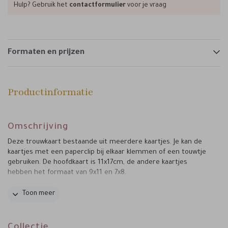
Hulp? Gebruik het
contactformulier
voor je vraag
Formaten en prijzen
Productinformatie
Omschrijving
Deze trouwkaart bestaande uit meerdere kaartjes. Je kan de
kaartjes met een paperclip bij elkaar klemmen of een touwtje
gebruiken. De hoofdkaart is 11x17cm, de andere kaartjes
hebben het formaat van 9x11 en 7x8.
Tips van Marjolein:
Toon meer
• Verstuur het kaartje in stijl en kies voor een groene envelop.
• Maak de verzending compleet en plak de envelop dicht met
sluitzegel.
een
Collectie