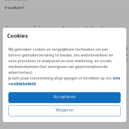
trouwkaart
Deze vind je misschien ook leuk
trouwkaart set
trouwka
Cookies
Wij gebruiken cookies en vergelijkbare technieken om een
betere gebruikerservaring te bieden, ons websiteverkeer en
onze prestaties te analyseren en voor marketing- en sociale
mediadoeleinden (het weergeven van gepersonaliseerde
advertenties).
ons
Je kunt jouw toestemming altijd wijzigen of intrekken op ons
cookiebeleid
.
Accepteren
Weigeren