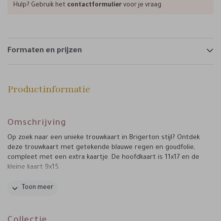
Hulp? Gebruik het
contactformulier
voor je vraag
Formaten en prijzen
Productinformatie
Omschrijving
Op zoek naar een unieke trouwkaart in Brigerton stijl? Ontdek
deze trouwkaart met getekende blauwe regen en goudfolie,
compleet met een extra kaartje. De hoofdkaart is 11x17 en de
kleine kaart 9x15.
Wil je de kaart in een ander formaat of heb je behoefte aan
Toon meer
een bijpassend kaartje? Alles is mogelijk! Laat jullie uitnodiging
een weerspiegeling zijn van jullie persoonlijkheid en stijl.
Collectie