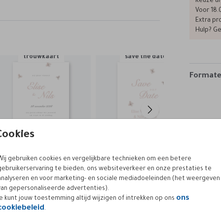
Keuze ui
Voor 18.
 een
Extra pro
op via
Hulp? Ge
d en
rt en
trouwkaart
save the date
Formaten
Cookies
Wij gebruiken cookies en vergelijkbare technieken om een betere
gebruikerservaring te bieden, ons websiteverkeer en onze prestaties te
analyseren en voor marketing- en sociale mediadoeleinden (het weergeven
trouwkaart + extra kaartje
trouwkaart + extra kaartje
trou
van gepersonaliseerde advertenties).
ons
Je kunt jouw toestemming altijd wijzigen of intrekken op ons
cookiebeleid
.