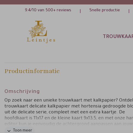
9.4/10 van 500+ reviews
Snelle productie
|
|
TROUWKAA
Productinformatie
Omschrijving
Op zoek naar een unieke trouwkaart met kalkpapier? Ontde
trouwkaart delicate kalkpapier met hortensia gedroogde b
uit de delicate serie, compleet met een extra kaartje. De
hoofdkaart is 11x17 en de kleine kaart 9x13,5, en met onze ha
editor kun je eenvoudig de achtergrond aanpassen aan jouw
favoriete kleur.
Toon meer