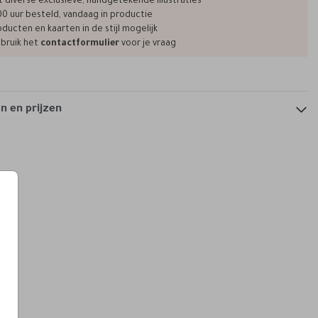
t diverse exclusieve, handgetekende illustraties
00 uur besteld, vandaag in productie
ducten en kaarten in de stijl mogelijk
bruik het
contactformulier
voor je vraag
menukaart
tafelnummer
ge
 en prijzen
wkaart + extra kaartje