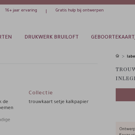
16+ jaar ervaring
Gratis hulp bij ontwerpen
|
RTEN
DRUKWERK BRUILOFT
GEBOORTEKAART
labe
TROUW
INLEG
Collectie
k de
trouwkaart setje kalkpapier
loemen
ndige
Ontwerp 