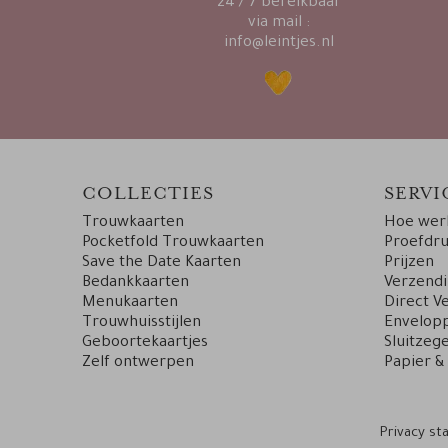
24 / 7 bereikbaar
via mail :
info@leintjes.nl
COLLECTIES
SERVI
Trouwkaarten
Hoe werk
Pocketfold Trouwkaarten
Proefdr
Save the Date Kaarten
Prijzen
Bedankkaarten
Verzend
Menukaarten
Direct V
Trouwhuisstijlen
Envelopp
Geboortekaartjes
Sluitzege
Zelf ontwerpen
Papier &
Privacy s