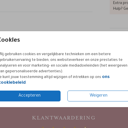
en en
Extra pro
Hulp? Ge
oorten
aan de
menukaart
menukaart
Formaten
d
Cookies
 neem
Wij gebruiken cookies en vergelijkbare technieken om een betere
gebruikerservaring te bieden, ons websiteverkeer en onze prestaties te
analyseren en voor marketing- en sociale mediadoeleinden (het weergeven
van gepersonaliseerde advertenties).
ons
Je kunt jouw toestemming altijd wijzigen of intrekken op ons
cookiebeleid
.
Accepteren
Weigeren
KLANTWAARDERING