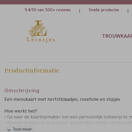
9.4/10 van 500+ reviews
Snelle productie
|
|
TROUWKAA
Productinformatie
Omschrijving
Een menukaart met herfstblaadjes, rosefolie en stipjes.
Hoe werkt het?
• Ga naar de kaartopmaker om een persoonlijk ontwerp te 
• Bewaar je kaart in je account, je kan later verder werken e
bestel een proefdruk.
Toon meer