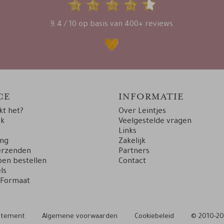
9.4 / 10 op basis van 400+ reviews
CE
INFORMATIE
t het?
Over Leintjes
uk
Veelgestelde vragen
Links
ing
Zakelijk
erzenden
Partners
en bestellen
Contact
ls
 Formaat
tatement
Algemene voorwaarden
Cookiebeleid
© 2010-20