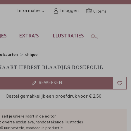
Informatie
Inloggen
0
JES
EXTRA'S
ILLUSTRATIES
u kaarten
chique
AART HERFST BLAADJES ROSEFOLIE
BEWERKEN
Bestel gemakkelijk een proefdruk voor
€ 2,50
zelf je unieke kaart in de editor
t diverse exclusieve, handgetekende illustraties
00 uur besteld, vandaag in productie