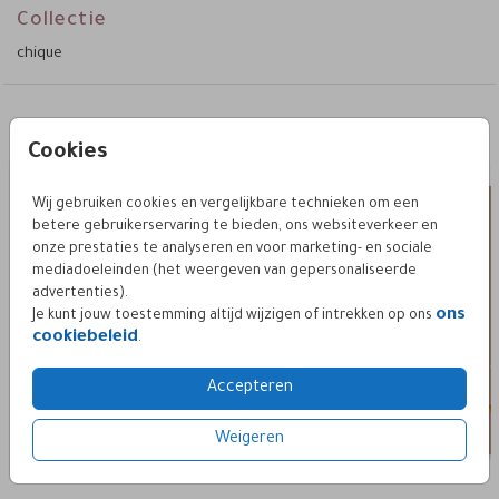
Collectie
chique
Deze vind je misschien ook leuk
Cookies
Fleshanger Menu
menu
Wij gebruiken cookies en vergelijkbare technieken om een
betere gebruikerservaring te bieden, ons websiteverkeer en
onze prestaties te analyseren en voor marketing- en sociale
mediadoeleinden (het weergeven van gepersonaliseerde
advertenties).
ons
Je kunt jouw toestemming altijd wijzigen of intrekken op ons
cookiebeleid
.
Accepteren
Weigeren