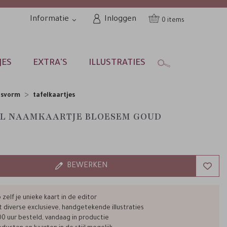
Informatie
Inloggen
0
JES
EXTRA'S
ILLUSTRATIES
nsvorm
tafelkaartjes
L NAAMKAARTJE BLOESEM GOUD
BEWERKEN
zelf je unieke kaart in de editor
t diverse exclusieve, handgetekende illustraties
00 uur besteld, vandaag in productie