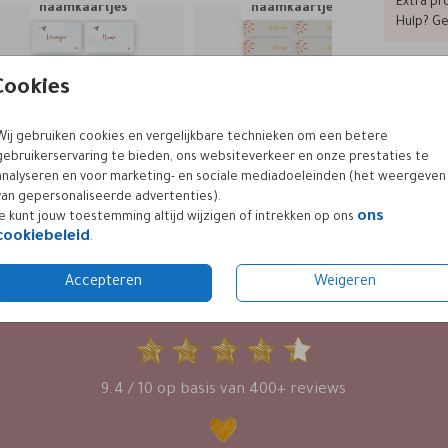
Extra pro
naamkaartjes
naamkaartjes
Hulp? Ge
Cookies
Prijzen
Wij gebruiken cookies en vergelijkbare technieken om een betere
gebruikerservaring te bieden, ons websiteverkeer en onze prestaties te
analyseren en voor marketing- en sociale mediadoeleinden (het weergeven
van gepersonaliseerde advertenties).
ons
Je kunt jouw toestemming altijd wijzigen of intrekken op ons
cookiebeleid
.
Accepteren
Weigeren
KLANTWAARDERING
9.4 / 10 op basis van 400+ reviews