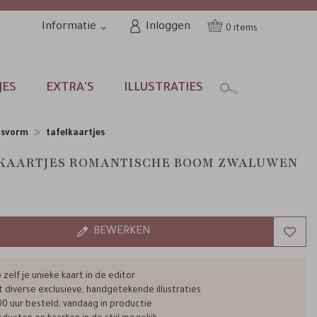
Informatie
Inloggen
0
JES
EXTRA'S
ILLUSTRATIES
nsvorm
tafelkaartjes
AARTJES ROMANTISCHE BOOM ZWALUWEN
BEWERKEN
zelf je unieke kaart in de editor
t diverse exclusieve, handgetekende illustraties
00 uur besteld, vandaag in productie