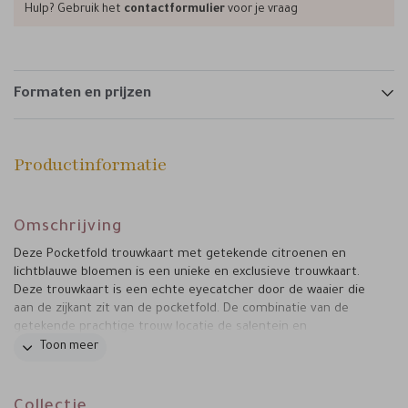
Hulp? Gebruik het
contactformulier
voor je vraag
Formaten en prijzen
Productinformatie
Omschrijving
Deze Pocketfold trouwkaart met getekende citroenen en
lichtblauwe bloemen is een unieke en exclusieve trouwkaart.
Deze trouwkaart is een echte eyecatcher door de waaier die
aan de zijkant zit van de pocketfold. De combinatie van de
getekende prachtige trouw locatie de salentein en
programma maakt deze trouwkaart af.
Toon meer
Collectie