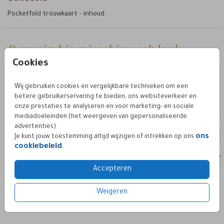
Pocketfold trouwkaart - inhoud
Deze vind je misschien ook leuk
pocketfold kaart set
pocketfold
Cookies
Wij gebruiken cookies en vergelijkbare technieken om een
betere gebruikerservaring te bieden, ons websiteverkeer en
onze prestaties te analyseren en voor marketing- en sociale
mediadoeleinden (het weergeven van gepersonaliseerde
advertenties).
ons
Je kunt jouw toestemming altijd wijzigen of intrekken op ons
cookiebeleid
.
Accepteren
Weigeren