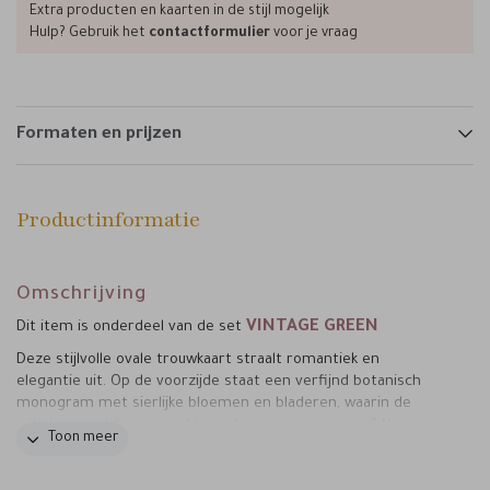
Extra producten en kaarten in de stijl mogelijk
Hulp? Gebruik het
contactformulier
voor je vraag
Formaten en prijzen
Productinformatie
Omschrijving
VINTAGE GREEN
Dit item is onderdeel van de set
Deze stijlvolle ovale trouwkaart straalt romantiek en
elegantie uit. Op de voorzijde staat een verfijnd botanisch
monogram met sierlijke bloemen en bladeren, waarin de
initialen prachtig verwerkt zijn. Je eigen monogram? Neem
Toon meer
daarvoor contact op. Daaronder staan de namen en
trouwdatum in een klassiek en tijdloos lettertype.