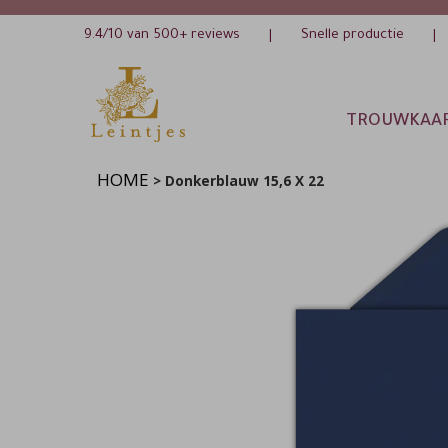
9.4/10 van 500+ reviews
Snelle productie
|
|
TROUWKAA
HOME
>
Donkerblauw 15,6 X 22