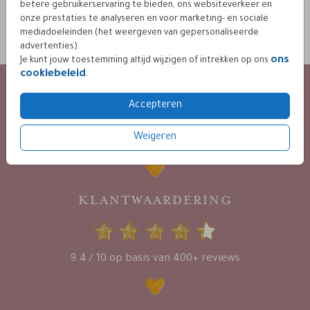
betere gebruikerservaring te bieden, ons websiteverkeer en
OMSCHRIJVING
onze prestaties te analyseren en voor marketing- en sociale
kraft (recycled) 12 x 12
mediadoeleinden (het weergeven van gepersonaliseerde
advertenties).
Prijs:
€ 0,45
per 1
ons
Je kunt jouw toestemming altijd wijzigen of intrekken op ons
cookiebeleid
.
KLANTENSERVICE
Accepteren
24 / 7 bereikbaar
via mail :
Weigeren
info@leintjes.nl
KLANTWAARDERING
9.4 / 10 op basis van 400+ reviews