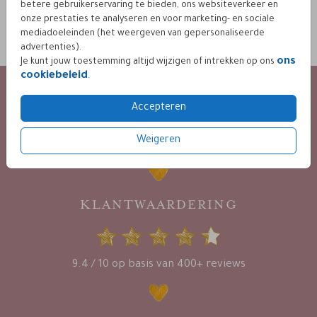
betere gebruikerservaring te bieden, ons websiteverkeer en
OMSCHRIJVING
onze prestaties te analyseren en voor marketing- en sociale
metallic bronze 16 x 16
mediadoeleinden (het weergeven van gepersonaliseerde
advertenties).
Prijs:
€ 0,69
per 1
ons
Je kunt jouw toestemming altijd wijzigen of intrekken op ons
cookiebeleid
.
KLANTENSERVICE
Accepteren
24 / 7 bereikbaar
via mail :
Weigeren
info@leintjes.nl
KLANTWAARDERING
9.4 / 10 op basis van 400+ reviews