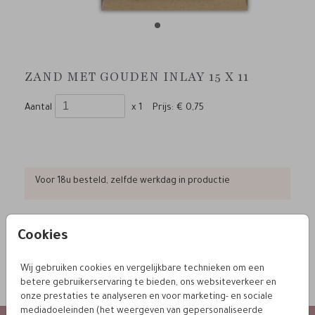
ZAND MET GOUDEN INLAY 15 X 11
Aantal
x 1
Prijs:
€ 0,75
Voor 18u besteld, zelfde werkdag in productie
Cookies
OMSCHRIJVING
Zand met gouden inlay 15 x 11
Wij gebruiken cookies en vergelijkbare technieken om een
betere gebruikerservaring te bieden, ons websiteverkeer en
Prijs:
€ 0,75
per 1
onze prestaties te analyseren en voor marketing- en sociale
mediadoeleinden (het weergeven van gepersonaliseerde