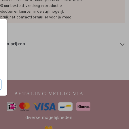
t diverse exclusieve, handgetekende illustraties
00 uur besteld, vandaag in productie
programmakaartje
ducten en kaarten in de stijl mogelijk
bruik het
contactformulier
voor je vraag
 en prijzen
BETALING VEILIG VIA
diverse mogelijkheden