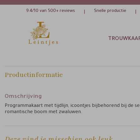
9.4/10 van 500+ reviews
Snelle productie
|
|
TROUWKAA
Productinformatie
Omschrijving
Programmakaart met tijdlijn, icoontjes bijbehorend bij de se
romantische boom met zwaluwen.
Deze vind je misschien ook leuk