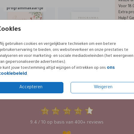
Keuze ui
Voor 18.
programmakaartje
Extra pro
Hulp? Ge
Cookies
Wij gebruiken cookies en vergelijkbare technieken om een betere
Formaten
gebruikerservaring te bieden, ons websiteverkeer en onze prestaties te
analyseren en voor marketing- en sociale mediadoeleinden (het weergeven
van gepersonaliseerde advertenties).
ons
Je kunt jouw toestemming altijd wijzigen of intrekken op ons
cookiebeleid
.
Accepteren
Weigeren
KLANTWAARDERING
9.4 / 10 op basis van 400+ reviews