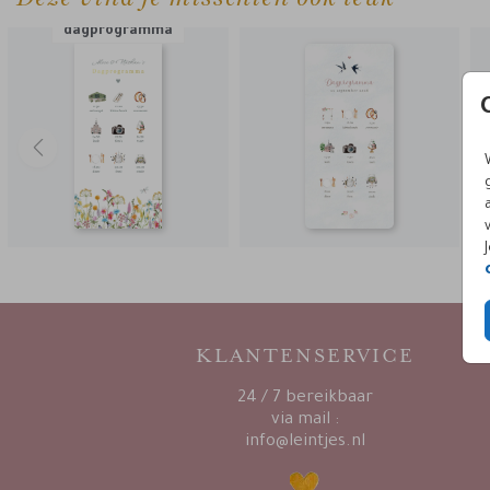
dagprogramma
KLANTENSERVICE
24 / 7 bereikbaar
via mail :
info@leintjes.nl