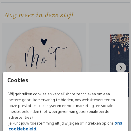
Nog meer in deze stijl
Cookies
Wij gebruiken cookies en vergelijkbare technieken om een
betere gebruikerservaring te bieden, ons websiteverkeer en
onze prestaties te analyseren en voor marketing- en sociale
mediadoeleinden (het weergeven van gepersonaliseerde
Deze vind je misschien ook leuk
advertenties).
ons
Je kunt jouw toestemming altijd wijzigen of intrekken op ons
cookiebeleid
.