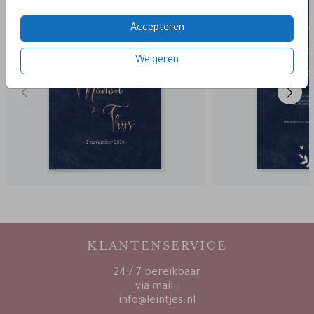
Accepteren
Weigeren
KLANTENSERVICE
24 / 7 bereikbaar
via mail :
info@leintjes.nl