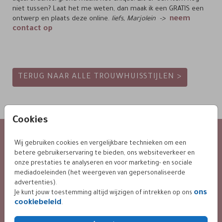
niet tussen? Laat het me weten, dan maak ik een GRATIS een
neem
ontwerp en plaats deze online.
liefs, Marjolein ->
contact op
TERUG NAAR ALLE TROUWHUISSTIJLEN >
Cookies
KLANTENSERVICE
Wij gebruiken cookies en vergelijkbare technieken om een
betere gebruikerservaring te bieden, ons websiteverkeer en
24 / 7 bereikbaar
onze prestaties te analyseren en voor marketing- en sociale
via mail :
mediadoeleinden (het weergeven van gepersonaliseerde
info@leintjes.nl
advertenties).
ons
Je kunt jouw toestemming altijd wijzigen of intrekken op ons
cookiebeleid
.
KLANTWAARDERING