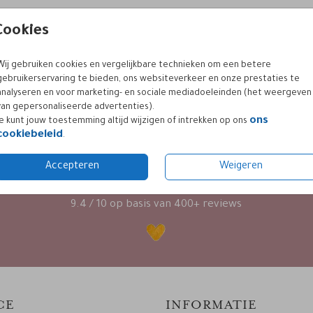
Cookies
Wij gebruiken cookies en vergelijkbare technieken om een betere
gebruikerservaring te bieden, ons websiteverkeer en onze prestaties te
analyseren en voor marketing- en sociale mediadoeleinden (het weergeven
van gepersonaliseerde advertenties).
ons
Je kunt jouw toestemming altijd wijzigen of intrekken op ons
cookiebeleid
.
KLANTWAARDERING
Accepteren
Weigeren
9.4 / 10 op basis van 400+ reviews
CE
INFORMATIE