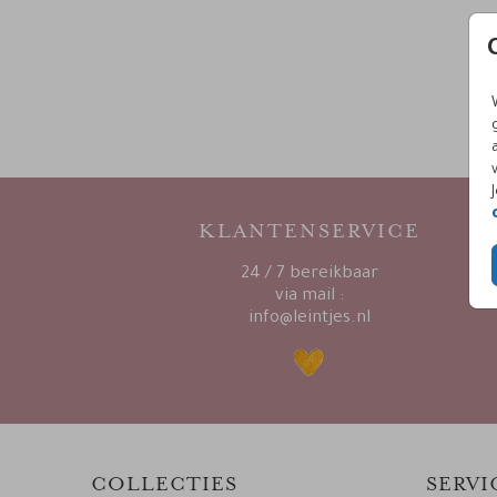
KLANTENSERVICE
24 / 7 bereikbaar
via mail :
info@leintjes.nl
COLLECTIES
SERVI