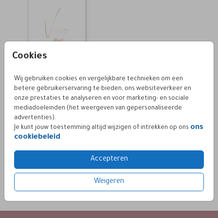
Cookies
Wij gebruiken cookies en vergelijkbare technieken om een
betere gebruikerservaring te bieden, ons websiteverkeer en
FOLIE
onze prestaties te analyseren en voor marketing- en sociale
Vows geloften boekje omslag
mediadoeleinden (het weergeven van gepersonaliseerde
stylish classy
advertenties).
ons
Je kunt jouw toestemming altijd wijzigen of intrekken op ons
cookiebeleid
.
Accepteren
TERUG NAAR ALLE TROUWHUISSTIJLEN >
Weigeren