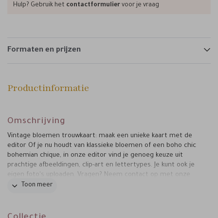
Hulp? Gebruik het
contactformulier
voor je vraag
Formaten en prijzen
Productinformatie
Omschrijving
Vintage bloemen trouwkaart: maak een unieke kaart met de
editor Of je nu houdt van klassieke bloemen of een boho chic
bohemian chique, in onze editor vind je genoeg keuze uit
prachtige afbeeldingen, clip-art en lettertypes. Je kunt ook je
eigen foto's uploaden. Vragen? Neem contact op met onze
klantenservice, we helpen je graag verder!
Toon meer
Collectie