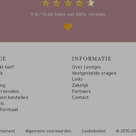
9.4 / 10 op basis van 400+ reviews
CE
INFORMATIE
t het?
Over Leintjes
uk
Veelgestelde vragen
Links
ing
Zakelijk
erzenden
Partners
en bestellen
Contact
ls
 Formaat
tatement
Algemene voorwaarden
Cookiebeleid
© 2010-20