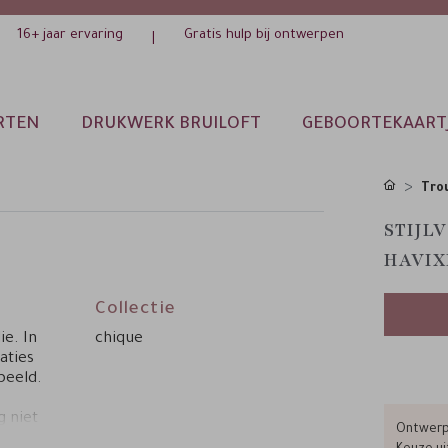
16+ jaar ervaring
Gratis hulp bij ontwerpen
|
RTEN
DRUKWERK BRUILOFT
GEBOORTEKAART
Tro
STIJL
HAVIX
Collectie
ie. In
chique
aties
beeld.
g niet
Ontwerp 
e