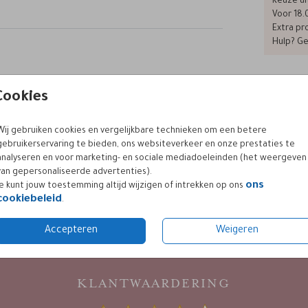
Keuze ui
en
Voor 18.
Extra pro
Hulp? Ge
trouwkaart
trouwkaart dubbel
Cookies
Formaten
Wij gebruiken cookies en vergelijkbare technieken om een betere
gebruikerservaring te bieden, ons websiteverkeer en onze prestaties te
analyseren en voor marketing- en sociale mediadoeleinden (het weergeven
van gepersonaliseerde advertenties).
ons
Je kunt jouw toestemming altijd wijzigen of intrekken op ons
cookiebeleid
.
Accepteren
Weigeren
KLANTWAARDERING