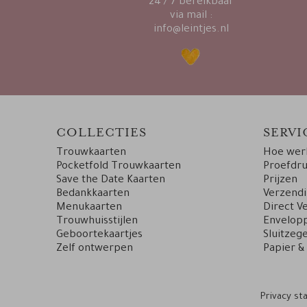
24 / 7 bereikbaar
via mail :
info@leintjes.nl
COLLECTIES
SERVI
Trouwkaarten
Hoe werk
Pocketfold Trouwkaarten
Proefdr
Save the Date Kaarten
Prijzen
Bedankkaarten
Verzend
Menukaarten
Direct V
Trouwhuisstijlen
Envelopp
Geboortekaartjes
Sluitzege
Zelf ontwerpen
Papier &
Privacy s