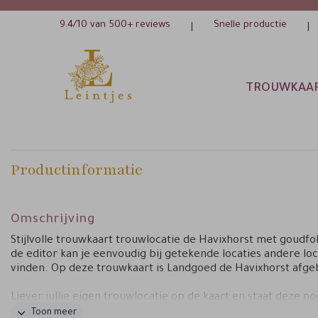
9.4/10 van 500+ reviews
Snelle productie
|
|
TROUWKAA
Productinformatie
Omschrijving
Stijlvolle trouwkaart trouwlocatie de Havixhorst met goudfol
de editor kan je eenvoudig bij getekende locaties andere loc
vinden. Op deze trouwkaart is Landgoed de Havixhorst afge
Liever jullie eigen trouwlocatie op de kaart en staat deze no
in de editor? Dat kan! Neem dan contact op. Ik teken met all
Toon meer