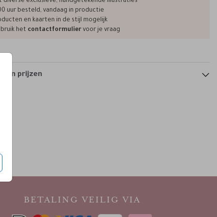
t diverse exclusieve, handgetekende illustraties
00 uur besteld, vandaag in productie
ducten en kaarten in de stijl mogelijk
bruik het
contactformulier
voor je vraag
trouwkaart
trouwkaart dubbel
 en prijzen
BETALING VEILIG VIA