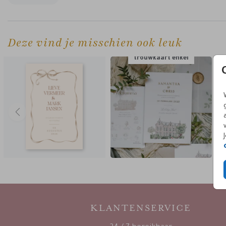
liefde ook jullie locatie een aanvraag en het tekenen voor e
nieuwe locatie duurt ongeveer 1 week.
Deze vind je misschien ook leuk
trouwkaart enkel
KLANTENSERVICE