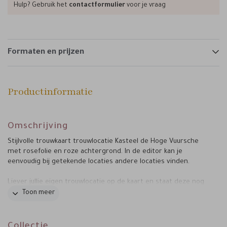
Hulp? Gebruik het
contactformulier
voor je vraag
Formaten en prijzen
Productinformatie
Omschrijving
Stijlvolle trouwkaart trouwlocatie Kasteel de Hoge Vuursche
met rosefolie en roze achtergrond. In de editor kan je
eenvoudig bij getekende locaties andere locaties vinden.
Liever jullie eigen trouwlocatie op de kaart en staat deze nog
niet in de editor? Dat kan! Neem dan contact op. Ik teken met
Toon meer
alle liefde ook jullie locatie een aanvraag.
Collectie