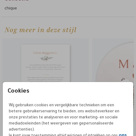
chique
Nog meer in deze stijl
extra kaartje
sluit
Cookies
Wij gebruiken cookies en vergelijkbare technieken om een
betere gebruikerservaring te bieden, ons websiteverkeer en
onze prestaties te analyseren en voor marketing- en sociale
mediadoeleinden (het weergeven van gepersonaliseerde
advertenties).
Deze vind je misschien ook leuk
ons
Je kunt jouw toestemming altijd wijzigen of intrekken op ons