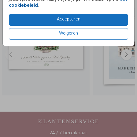
cookiebeleid
trouwkaart dubbel
.
Accepteren
Weigeren
KLANTENSERVICE
24 / 7 bereikbaar