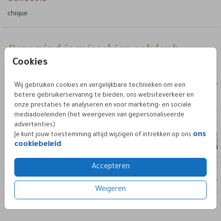
trouwkaart!
chique
Deze vind je misschien ook leuk
avond trouwkaart
trouwkaa
Cookies
Wij gebruiken cookies en vergelijkbare technieken om een
betere gebruikerservaring te bieden, ons websiteverkeer en
onze prestaties te analyseren en voor marketing- en sociale
mediadoeleinden (het weergeven van gepersonaliseerde
advertenties).
ons
Je kunt jouw toestemming altijd wijzigen of intrekken op ons
cookiebeleid
.
Accepteren
Weigeren