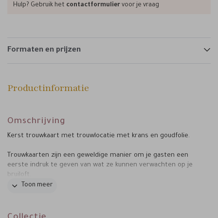
Hulp? Gebruik het
contactformulier
voor je vraag
Formaten en prijzen
Productinformatie
Omschrijving
Kerst trouwkaart met trouwlocatie met krans en goudfolie.
Trouwkaarten zijn een geweldige manier om je gasten een
eerste indruk te geven van wat ze kunnen verwachten op je
bruiloft.
Toon meer
Als je hulp nodig hebt bij het maken van je trouwkaart, dan
kun je altijd contact opnemen met de klantenservice. Zij
helpen je graag verder met het maken van de perfecte
Collectie