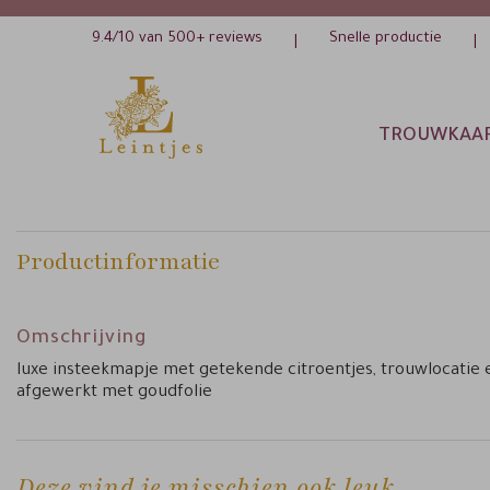
9.4/10 van 500+ reviews
Snelle productie
|
|
TROUWKAA
Productinformatie
Omschrijving
luxe insteekmapje met getekende citroentjes, trouwlocatie 
afgewerkt met goudfolie
Deze vind je misschien ook leuk