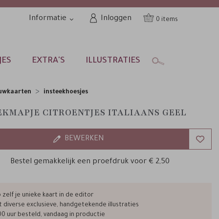
Informatie
Inloggen
0
JES
EXTRA'S
ILLUSTRATIES
uwkaarten
insteekhoesjes
EKMAPJE CITROENTJES ITALIAANS GEEL
BEWERKEN
Bestel gemakkelijk een proefdruk voor
€ 2,50
zelf je unieke kaart in de editor
t diverse exclusieve, handgetekende illustraties
00 uur besteld, vandaag in productie