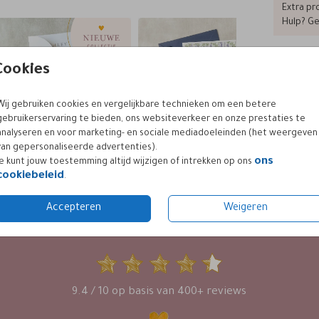
Extra pro
Hulp? Ge
Cookies
Prijzen
Wij gebruiken cookies en vergelijkbare technieken om een betere
gebruikerservaring te bieden, ons websiteverkeer en onze prestaties te
analyseren en voor marketing- en sociale mediadoeleinden (het weergeven
van gepersonaliseerde advertenties).
ons
Je kunt jouw toestemming altijd wijzigen of intrekken op ons
cookiebeleid
.
Accepteren
Weigeren
KLANTWAARDERING
9.4 / 10 op basis van 400+ reviews