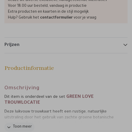
Keuze uit diverse exclusieve, handgetekende illustraties
Voor 18.00 uur besteld, vandaag in productie
Extra producten en kaarten in de stijl mogelijk
Hulp? Gebruik het
contactformulier
voor je vraag
Prijzen
Productinformatie
Omschrijving
GREEN LOVE
Dit item is onderdeel van de set
TROUWLOCATIE
Deze luikvouw trouwkaart heeft een rustige, natuurlijke
uitstraling door het gebruik van zachte groene botanische
illustraties. De bladeren aan de bovenkant geven de kaart een
Toon meer
fris en verfijnd accent, terwijl de illustratie van de