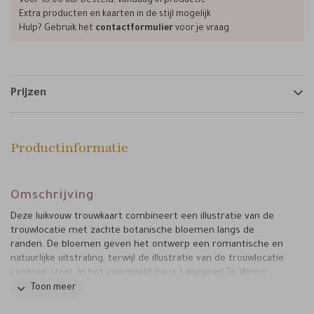
Voor 18.00 uur besteld, vandaag in productie
Extra producten en kaarten in de stijl mogelijk
Hulp? Gebruik het
contactformulier
voor je vraag
Prijzen
Productinformatie
Omschrijving
Deze luikvouw trouwkaart combineert een illustratie van de
trouwlocatie met zachte botanische bloemen langs de
randen. De bloemen geven het ontwerp een romantische en
natuurlijke uitstraling, terwijl de illustratie van de trouwlocatie
centraal staat. In het voorbeeld zie je Landgoed Te Werve,
maar deze locatie is in de editor eenvoudig te vervangen.
Toon meer