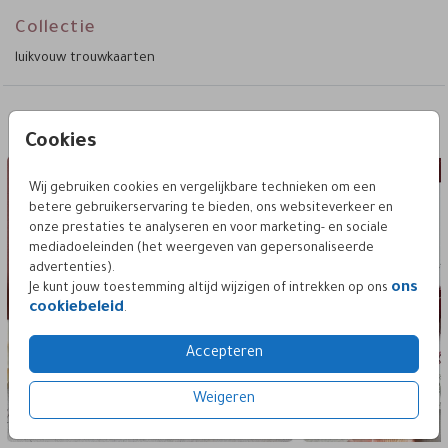
In het midden plaats je de namen, trouwdatum en
uitnodigingstekst. Daaronder komt de illustratie van de
Collectie
gekozen trouwlocatie mooi tot zijn recht. De zijpanelen
luikvouw trouwkaarten
bieden ruimte voor aanvullende informatie zoals het
dagprogramma, ceremoniemeester, RSVP, cadeautip of een
QR-code. Door de luikvouw heeft elk onderdeel een vaste plek
en blijft de kaart overzichtelijk.
Deze vind je misschien ook leuk
Cookies
trouwkaart luikvouw staand
trouwkaart lu
De trouwkaart is volledig aan te passen in de editor. Je past
teksten, volgorde en details eenvoudig aan en kiest zelf de
Wij gebruiken cookies en vergelijkbare technieken om een
trouwlocatie die op de kaart wordt weergegeven. De
betere gebruikerservaring te bieden, ons websiteverkeer en
combinatie van botanische bloemen en een locatie-illustratie
onze prestaties te analyseren en voor marketing- en sociale
vormt het uitgangspunt van dit ontwerp.
mediadoeleinden (het weergeven van gepersonaliseerde
advertenties).
ons
Je kunt jouw toestemming altijd wijzigen of intrekken op ons
cookiebeleid
.
Accepteren
Weigeren