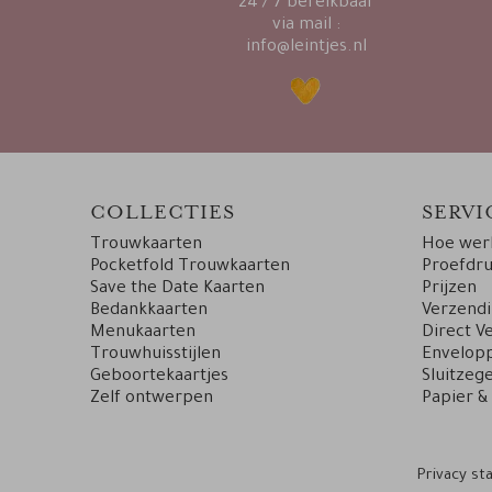
24 / 7 bereikbaar
via mail :
info@leintjes.nl
COLLECTIES
SERVI
Trouwkaarten
Hoe werk
Pocketfold Trouwkaarten
Proefdr
Save the Date Kaarten
Prijzen
Bedankkaarten
Verzend
Menukaarten
Direct V
Trouwhuisstijlen
Envelopp
Geboortekaartjes
Sluitzege
Zelf ontwerpen
Papier &
Privacy s