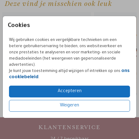
Deze vind je misschien ook leuk
trouwkaart enkel
trouwkaa
Cookies
Wij gebruiken cookies en vergelijkbare technieken om een
betere gebruikerservaring te bieden, ons websiteverkeer en
onze prestaties te analyseren en voor marketing- en sociale
mediadoeleinden (het weergeven van gepersonaliseerde
advertenties).
ons
Je kunt jouw toestemming altijd wijzigen of intrekken op ons
cookiebeleid
.
Accepteren
Weigeren
KLANTENSERVICE