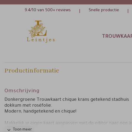
9.4/10 van 500+ reviews
Snelle productie
|
|
TROUWKAA
Productinformatie
Omschrijving
Donkergroene Trouwkaart chique krans getekend stadhuis
dokkum met roséfolie.
Modern, handgetekend en chique!
Makkelijk je eigen kaart aanpassen met de editor naar een 
kleur door de achtergrond aan te passen. Liever de kaart in
Toon meer