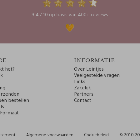
9.4 / 10 op basis van 400+ reviews
CE
INFORMATIE
t het?
Over Leintjes
uk
Veelgestelde vragen
Links
ing
Zakelijk
erzenden
Partners
en bestellen
Contact
ls
 Formaat
tatement
Algemene voorwaarden
Cookiebeleid
© 2010-20