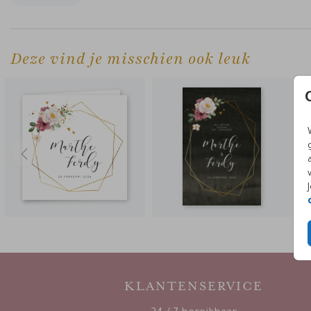
ander formaat of heb je een bijpassend kaartje nodig? Het i
allemaal mogelijk!
Mail
of
bel
en ik help je verder.
Deze vind je misschien ook leuk
KLANTENSERVICE