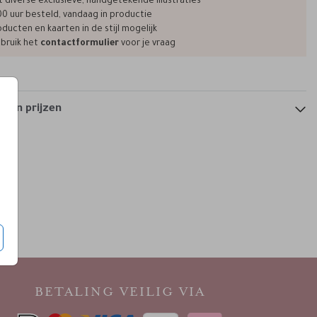
t diverse exclusieve, handgetekende illustraties
00 uur besteld, vandaag in productie
ducten en kaarten in de stijl mogelijk
bruik het
contactformulier
voor je vraag
 en prijzen
BETALING VEILIG VIA