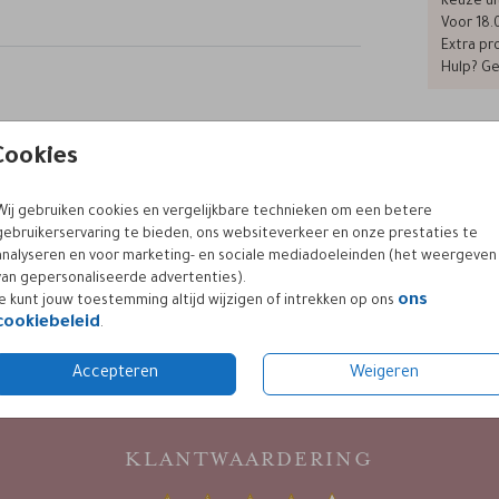
Keuze ui
s
Voor 18.
Extra pro
Hulp? Ge
Cookies
Formaten
Wij gebruiken cookies en vergelijkbare technieken om een betere
gebruikerservaring te bieden, ons websiteverkeer en onze prestaties te
analyseren en voor marketing- en sociale mediadoeleinden (het weergeven
van gepersonaliseerde advertenties).
ons
Je kunt jouw toestemming altijd wijzigen of intrekken op ons
cookiebeleid
.
Accepteren
Weigeren
KLANTWAARDERING