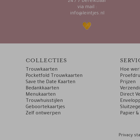
24 / 7 bereikbaar
via mail :
info@leintjes.nl
COLLECTIES
SERVI
Trouwkaarten
Hoe werk
Pocketfold Trouwkaarten
Proefdr
Save the Date Kaarten
Prijzen
Bedankkaarten
Verzend
Menukaarten
Direct V
Trouwhuisstijlen
Envelopp
Geboortekaartjes
Sluitzege
Zelf ontwerpen
Papier &
Privacy s