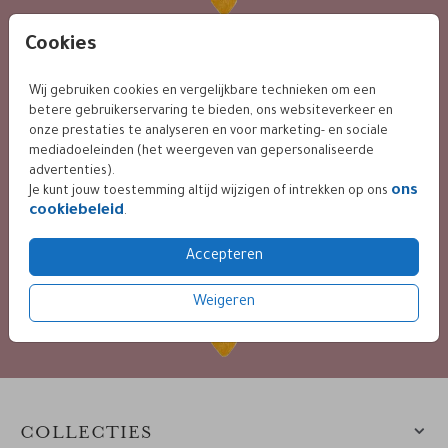
Cookies
KLANTWAARDERING
Wij gebruiken cookies en vergelijkbare technieken om een
betere gebruikerservaring te bieden, ons websiteverkeer en
onze prestaties te analyseren en voor marketing- en sociale
9.4 / 10 op basis van 400+ reviews
mediadoeleinden (het weergeven van gepersonaliseerde
advertenties).
ons
Je kunt jouw toestemming altijd wijzigen of intrekken op ons
cookiebeleid
.
BETALING VEILIG VIA
Accepteren
Weigeren
diverse mogelijkheden
COLLECTIES