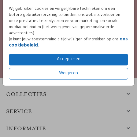
9.4 / 10 op basis van 400+ reviews
Wij gebruiken cookies en vergelijkbare technieken om een
betere gebruikerservaring te bieden, ons websiteverkeer en
onze prestaties te analyseren en voor marketing- en sociale
mediadoeleinden (het weergeven van gepersonaliseerde
BETALING VEILIG VIA
advertenties).
ons
Je kunt jouw toestemming altijd wijzigen of intrekken op ons
cookiebeleid
.
diverse mogelijkheden
Accepteren
Weigeren
COLLECTIES
SERVICE
INFORMATIE