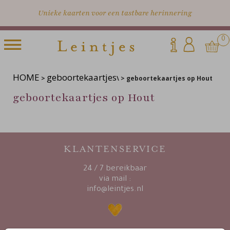
Unieke kaarten voor een tastbare herinnering
0
HOME
geboortekaartjes
>
\ > geboortekaartjes op Hout
geboortekaartjes op Hout
KLANTENSERVICE
24 / 7 bereikbaar
via mail :
info@leintjes.nl