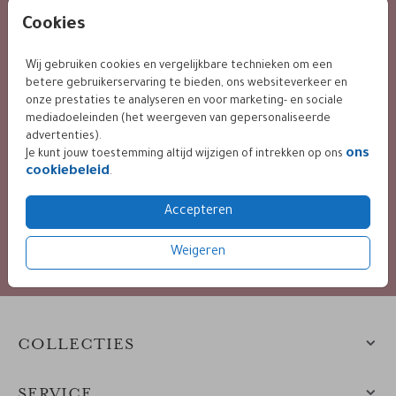
KLANTWAARDERING
Cookies
Wij gebruiken cookies en vergelijkbare technieken om een
9.4 / 10 op basis van 400+ reviews
betere gebruikerservaring te bieden, ons websiteverkeer en
onze prestaties te analyseren en voor marketing- en sociale
mediadoeleinden (het weergeven van gepersonaliseerde
advertenties).
ons
BETALING VEILIG VIA
Je kunt jouw toestemming altijd wijzigen of intrekken op ons
cookiebeleid
.
Accepteren
diverse mogelijkheden
Weigeren
COLLECTIES
SERVICE