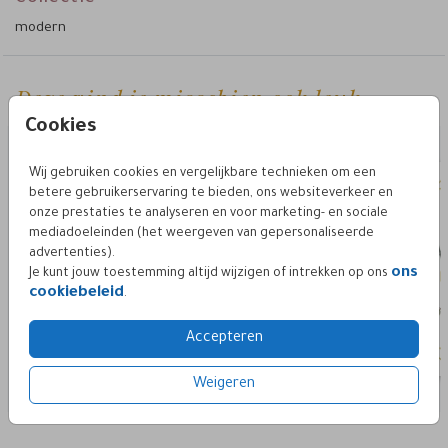
modern
Een andere kaart in dezelfde stijl nodig?
TROUWHUISSTIJL TIMELESS BOTANIC
Bekijk de
Deze vind je misschien ook leuk
Cookies
Wij gebruiken cookies en vergelijkbare technieken om een
betere gebruikerservaring te bieden, ons websiteverkeer en
onze prestaties te analyseren en voor marketing- en sociale
mediadoeleinden (het weergeven van gepersonaliseerde
advertenties).
ons
Je kunt jouw toestemming altijd wijzigen of intrekken op ons
cookiebeleid
.
Accepteren
Weigeren