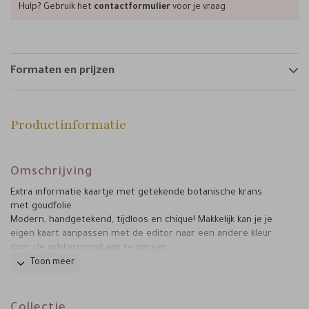
Hulp? Gebruik het
contactformulier
voor je vraag
Formaten en prijzen
Productinformatie
Omschrijving
Extra informatie kaartje met getekende botanische krans
met goudfolie.
Modern, handgetekend, tijdloos en chique! Makkelijk kan je je
eigen kaart aanpassen met de editor naar een andere kleur
door de achtergrond aan te passen.
Toon meer
Liever de kaart in een ander formaat? Heb je een bijpassend
Mail
bel
kaartje nodig? Het is allemaal mogelijk!
of
en ik help
je verder.
Collectie