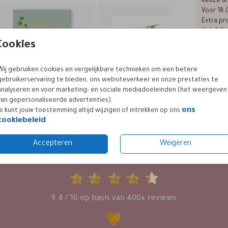
Keuze ui
Voor 18.
Extra pro
Hulp? Ge
Cookies
Wij gebruiken cookies en vergelijkbare technieken om een betere
Formaten
gebruikerservaring te bieden, ons websiteverkeer en onze prestaties te
analyseren en voor marketing- en sociale mediadoeleinden (het weergeven
van gepersonaliseerde advertenties).
ons
Je kunt jouw toestemming altijd wijzigen of intrekken op ons
cookiebeleid
.
Accepteren
Weigeren
KLANTWAARDERING
9.4 / 10 op basis van 400+ reviews