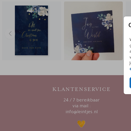
KLANTENSERVICE
24 / 7 bereikbaar
via mail :
info@leintjes.nl